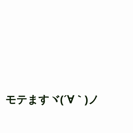
モテますヾ(´∀｀)ノ