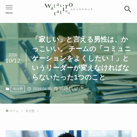
menu
「寂しい」と言える男性は、か
っこいい。 チームの「コミュニ
2016
ケーションをよくしたい！」と
10/12
いうリーダーが変えなければな
らないたった1つのこと
2016.04.01
2016.10.12
未分類
ホーム
未分類