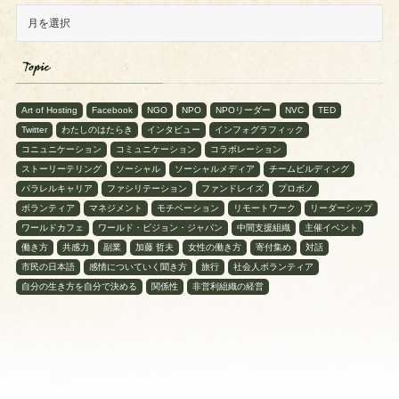
Topic
Art of Hosting
Facebook
NGO
NPO
NPOリーダー
NVC
TED
Twitter
わたしのはたらき
インタビュー
インフォグラフィック
コニュニケーション
コミュニケーション
コラボレーション
ストーリーテリング
ソーシャル
ソーシャルメディア
チームビルディング
パラレルキャリア
ファシリテーション
ファンドレイズ
プロボノ
ボランティア
マネジメント
モチベーション
リモートワーク
リーダーシップ
ワールドカフェ
ワールド・ビジョン・ジャパン
中間支援組織
主催イベント
働き方
共感力
副業
加藤 哲夫
女性の働き方
寄付集め
対話
市民の日本語
感情についていく聞き方
旅行
社会人ボランティア
自分の生き方を自分で決める
関係性
非営利組織の経営