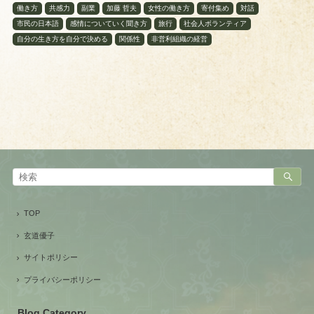
働き方
共感力
副業
加藤 哲夫
女性の働き方
寄付集め
対話
市民の日本語
感情についていく聞き方
旅行
社会人ボランティア
自分の生き方を自分で決める
関係性
非営利組織の経営
TOP
玄道優子
サイトポリシー
プライバシーポリシー
Blog Category