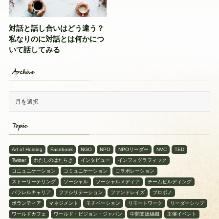
対話と話し合いはどう違う？
私なりのに対話とは何かにつ
いて話してみる
Archive
Topic
Art of Hosting
Facebook
NGO
NPO
NPOリーダー
NVC
TED
Twitter
わたしのはたらき
インタビュー
インフォグラフィック
コニュニケーション
コミュニケーション
コラボレーション
ストーリーテリング
ソーシャル
ソーシャルメディア
チームビルディング
パラレルキャリア
ファシリテーション
ファンドレイズ
プロボノ
ボランティア
マネジメント
モチベーション
リモートワーク
リーダーシップ
ワールドカフェ
ワールド・ビジョン・ジャパン
中間支援組織
主催イベント