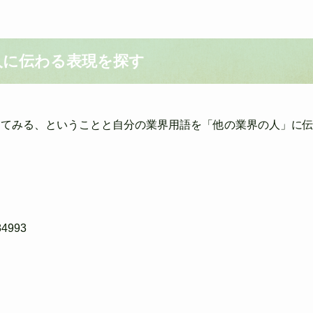
人に伝わる表現を探す
えてみる、という
ことと自分の業界用語を「他の業界の人」に
284993