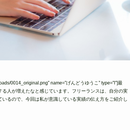
/uploads/0014_original.png” name=”げんどうゆうこ” type=”l”]最
する人が増えたなと感じています。フリーランスは、自分の実
ているので、今回は私が意識している実績の伝え方をご紹介し