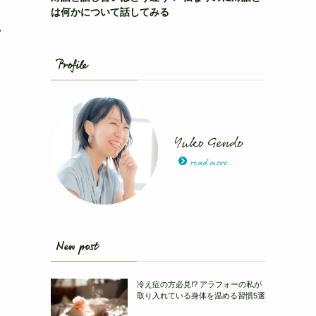
は何かについて話してみる
い
Profile
Yuko Gendo
read more
、
New post
冷え症の方必見!? アラフォーの私が
取り入れている身体を温める習慣5選