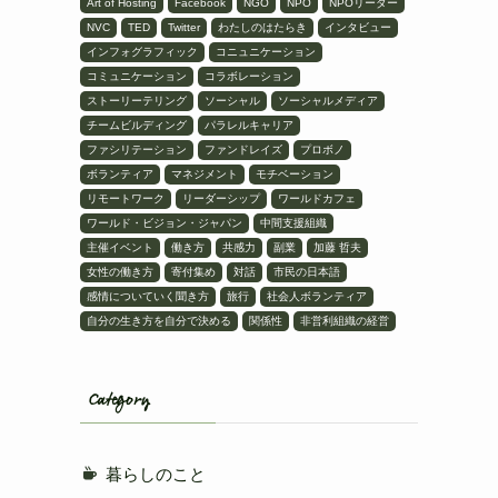
Art of Hosting
Facebook
NGO
NPO
NPOリーダー
NVC
TED
Twitter
わたしのはたらき
インタビュー
インフォグラフィック
コニュニケーション
コミュニケーション
コラボレーション
ストーリーテリング
ソーシャル
ソーシャルメディア
チームビルディング
パラレルキャリア
ファシリテーション
ファンドレイズ
プロボノ
ボランティア
マネジメント
モチベーション
リモートワーク
リーダーシップ
ワールドカフェ
ワールド・ビジョン・ジャパン
中間支援組織
主催イベント
働き方
共感力
副業
加藤 哲夫
女性の働き方
寄付集め
対話
市民の日本語
感情についていく聞き方
旅行
社会人ボランティア
自分の生き方を自分で決める
関係性
非営利組織の経営
Category
暮らしのこと