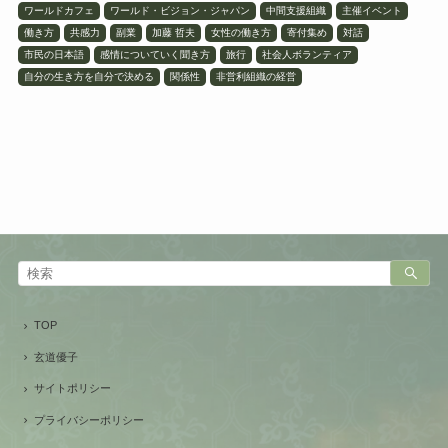
ワールドカフェ
ワールド・ビジョン・ジャパン
中間支援組織
主催イベント
働き方
共感力
副業
加藤 哲夫
女性の働き方
寄付集め
対話
市民の日本語
感情についていく聞き方
旅行
社会人ボランティア
自分の生き方を自分で決める
関係性
非営利組織の経営
TOP
玄道優子
サイトポリシー
プライバシーポリシー