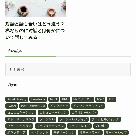
対話と話し合いはどう違う？
私なりのに対話とは何かにつ
いて話してみる
Archive
Topic
Art of Hosting
Facebook
NGO
NPO
NPOリーダー
NVC
TED
Twitter
わたしのはたらき
インタビュー
インフォグラフィック
コニュニケーション
コミュニケーション
コラボレーション
ストーリーテリング
ソーシャル
ソーシャルメディア
チームビルディング
パラレルキャリア
ファシリテーション
ファンドレイズ
プロボノ
ボランティア
マネジメント
モチベーション
リモートワーク
リーダーシップ