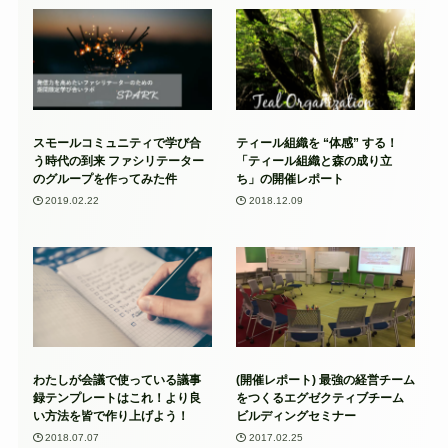
スモールコミュニティで学び合
ティール組織を “体感” する！
う時代の到来 ファシリテーター
「ティール組織と森の成り立
のグループを作ってみた件
ち」の開催レポート
2019.02.22
2018.12.09
わたしが会議で使っている議事
(開催レポート) 最強の経営チーム
録テンプレートはこれ！より良
をつくるエグゼクティブチーム
い方法を皆で作り上げよう！
ビルディングセミナー
2018.07.07
2017.02.25