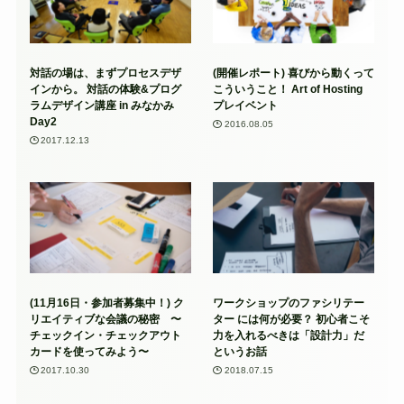
対話の場は、まずプロセスデザ
(開催レポート) 喜びから動くって
インから。 対話の体験&プログ
こういうこと！ Art of Hosting
ラムデザイン講座 in みなかみ
プレイベント
Day2
2016.08.05
2017.12.13
(11月16日・参加者募集中！) ク
ワークショップのファシリテー
リエイティブな会議の秘密 〜
ター には何が必要？ 初心者こそ
チェックイン・チェックアウト
力を入れるべきは「設計力」だ
カードを使ってみよう〜
というお話
2017.10.30
2018.07.15