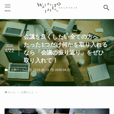
menu
会議を良くしたい全ての方へ
たった1つだけ何かを取り入れる
2020
4/22
なら「会議の振り返り」をぜひ
取り入れて！
2018.06.19
2020.04.22
仕事のこと
ホーム
仕事のこと