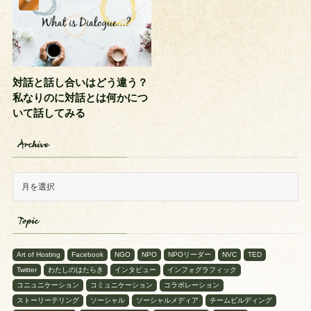
対話と話し合いはどう違う？
私なりのに対話とは何かにつ
いて話してみる
Archive
Topic
Art of Hosting
Facebook
NGO
NPO
NPOリーダー
NVC
TED
Twitter
わたしのはたらき
インタビュー
インフォグラフィック
コニュニケーション
コミュニケーション
コラボレーション
ストーリーテリング
ソーシャル
ソーシャルメディア
チームビルディング