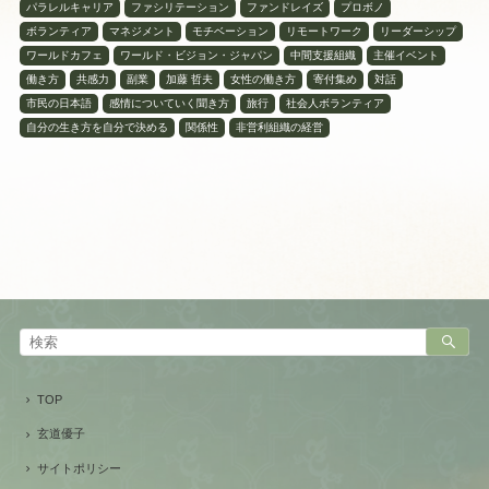
パラレルキャリア
ファシリテーション
ファンドレイズ
プロボノ
ボランティア
マネジメント
モチベーション
リモートワーク
リーダーシップ
ワールドカフェ
ワールド・ビジョン・ジャパン
中間支援組織
主催イベント
働き方
共感力
副業
加藤 哲夫
女性の働き方
寄付集め
対話
市民の日本語
感情についていく聞き方
旅行
社会人ボランティア
自分の生き方を自分で決める
関係性
非営利組織の経営
TOP
玄道優子
サイトポリシー