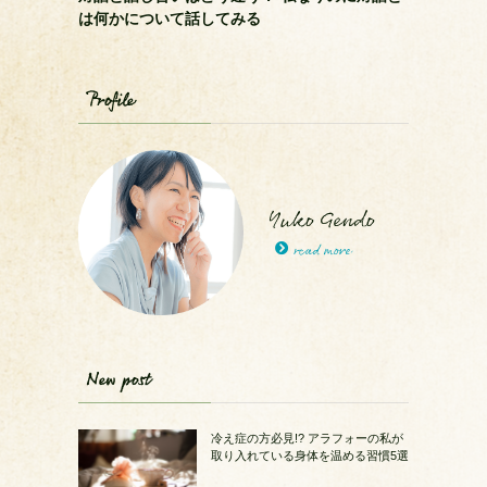
は何かについて話してみる
Profile
Yuko Gendo
read more
New post
冷え症の方必見!? アラフォーの私が
取り入れている身体を温める習慣5選