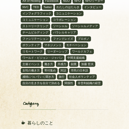
Art of Hosting
Facebook
NGO
NPO
NPOリーダー
NVC
TED
Twitter
わたしのはたらき
インタビュー
インフォグラフィック
コニュニケーション
コミュニケーション
コラボレーション
ストーリーテリング
ソーシャル
ソーシャルメディア
チームビルディング
パラレルキャリア
ファシリテーション
ファンドレイズ
プロボノ
ボランティア
マネジメント
モチベーション
リモートワーク
リーダーシップ
ワールドカフェ
ワールド・ビジョン・ジャパン
中間支援組織
主催イベント
働き方
共感力
副業
加藤 哲夫
女性の働き方
寄付集め
対話
市民の日本語
感情についていく聞き方
旅行
社会人ボランティア
自分の生き方を自分で決める
関係性
非営利組織の経営
Category
暮らしのこと