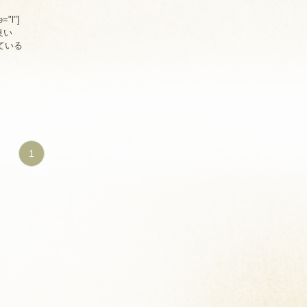
="l"]
良い
ている
1