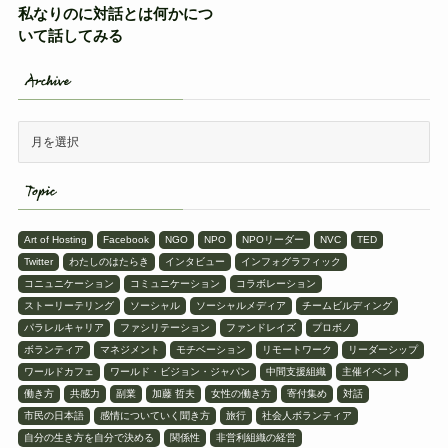
私なりのに対話とは何かにつ
いて話してみる
Archive
Topic
Art of Hosting
Facebook
NGO
NPO
NPOリーダー
NVC
TED
Twitter
わたしのはたらき
インタビュー
インフォグラフィック
コニュニケーション
コミュニケーション
コラボレーション
ストーリーテリング
ソーシャル
ソーシャルメディア
チームビルディング
パラレルキャリア
ファシリテーション
ファンドレイズ
プロボノ
ボランティア
マネジメント
モチベーション
リモートワーク
リーダーシップ
ワールドカフェ
ワールド・ビジョン・ジャパン
中間支援組織
主催イベント
働き方
共感力
副業
加藤 哲夫
女性の働き方
寄付集め
対話
市民の日本語
感情についていく聞き方
旅行
社会人ボランティア
自分の生き方を自分で決める
関係性
非営利組織の経営