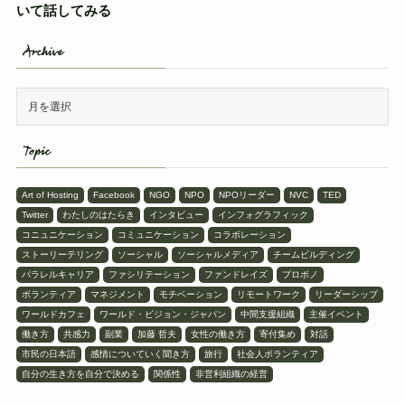
いて話してみる
Archive
Topic
Art of Hosting
Facebook
NGO
NPO
NPOリーダー
NVC
TED
Twitter
わたしのはたらき
インタビュー
インフォグラフィック
コニュニケーション
コミュニケーション
コラボレーション
ストーリーテリング
ソーシャル
ソーシャルメディア
チームビルディング
パラレルキャリア
ファシリテーション
ファンドレイズ
プロボノ
ボランティア
マネジメント
モチベーション
リモートワーク
リーダーシップ
ワールドカフェ
ワールド・ビジョン・ジャパン
中間支援組織
主催イベント
働き方
共感力
副業
加藤 哲夫
女性の働き方
寄付集め
対話
市民の日本語
感情についていく聞き方
旅行
社会人ボランティア
自分の生き方を自分で決める
関係性
非営利組織の経営