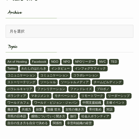
Archive
Topic
Art of Hosting
Facebook
NGO
NPO
NPOリーダー
NVC
TED
Twitter
わたしのはたらき
インタビュー
インフォグラフィック
コニュニケーション
コミュニケーション
コラボレーション
ストーリーテリング
ソーシャル
ソーシャルメディア
チームビルディング
パラレルキャリア
ファシリテーション
ファンドレイズ
プロボノ
ボランティア
マネジメント
モチベーション
リモートワーク
リーダーシップ
ワールドカフェ
ワールド・ビジョン・ジャパン
中間支援組織
主催イベント
働き方
共感力
副業
加藤 哲夫
女性の働き方
寄付集め
対話
市民の日本語
感情についていく聞き方
旅行
社会人ボランティア
自分の生き方を自分で決める
関係性
非営利組織の経営