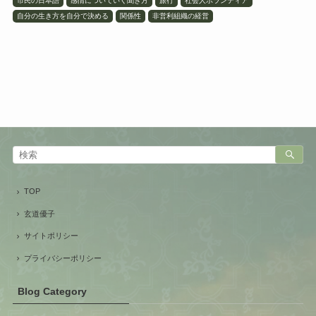
市民の日本語
感情についていく聞き方
旅行
社会人ボランティア
自分の生き方を自分で決める
関係性
非営利組織の経営
TOP
玄道優子
サイトポリシー
プライバシーポリシー
Blog Category