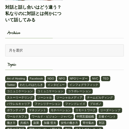
対話と話し合いはどう違う？
私なりのに対話とは何かにつ
いて話してみる
Archive
Topic
Art of Hosting
Facebook
NGO
NPO
NPOリーダー
NVC
TED
Twitter
わたしのはたらき
インタビュー
インフォグラフィック
コニュニケーション
コミュニケーション
コラボレーション
ストーリーテリング
ソーシャル
ソーシャルメディア
チームビルディング
パラレルキャリア
ファシリテーション
ファンドレイズ
プロボノ
ボランティア
マネジメント
モチベーション
リモートワーク
リーダーシップ
ワールドカフェ
ワールド・ビジョン・ジャパン
中間支援組織
主催イベント
働き方
共感力
副業
加藤 哲夫
女性の働き方
寄付集め
対話