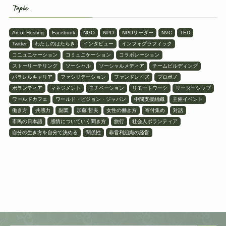
Topic
Art of Hosting
Facebook
NGO
NPO
NPOリーダー
NVC
TED
Twitter
わたしのはたらき
インタビュー
インフォグラフィック
コニュニケーション
コミュニケーション
コラボレーション
ストーリーテリング
ソーシャル
ソーシャルメディア
チームビルディング
パラレルキャリア
ファシリテーション
ファンドレイズ
プロボノ
ボランティア
マネジメント
モチベーション
リモートワーク
リーダーシップ
ワールドカフェ
ワールド・ビジョン・ジャパン
中間支援組織
主催イベント
働き方
共感力
副業
加藤 哲夫
女性の働き方
寄付集め
対話
市民の日本語
感情についていく聞き方
旅行
社会人ボランティア
自分の生き方を自分で決める
関係性
非営利組織の経営