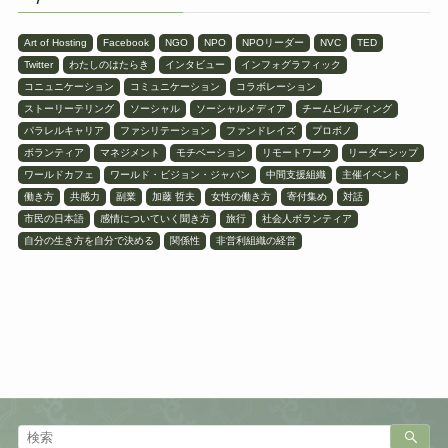
Art of Hosting
Facebook
NGO
NPO
NPOリーダー
NVC
TED
Twitter
わたしのはたらき
インタビュー
インフォグラフィック
コニュニケーション
コミュニケーション
コラボレーション
ストーリーテリング
ソーシャル
ソーシャルメディア
チームビルディング
パラレルキャリア
ファシリテーション
ファンドレイズ
プロボノ
ボランティア
マネジメント
モチベーション
リモートワーク
リーダーシップ
ワールドカフェ
ワールド・ビジョン・ジャパン
中間支援組織
主催イベント
働き方
共感力
副業
加藤 哲夫
女性の働き方
寄付集め
対話
市民の日本語
感情についていく聞き方
旅行
社会人ボランティア
自分の生き方を自分で決める
関係性
非営利組織の経営