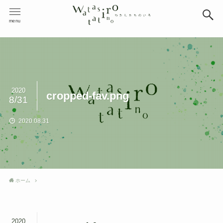
menu
2020
cropped-fav.png
8/31
2020.08.31
ホーム
2020